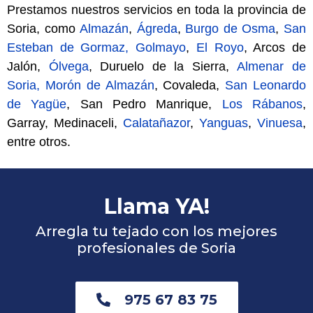
Prestamos nuestros servicios en toda la provincia de
Soria
, como
Almazán
,
Ágreda
,
Burgo de Osma
,
San
Esteban de Gormaz,
Golmayo
,
El Royo
, Arcos de
Jalón,
Ólvega
, Duruelo de la Sierra,
Almenar de
Soria
, Morón de Almazán
, Covaleda,
San Leonardo
de Yagüe
, San Pedro Manrique,
Los Rábanos
,
Garray, Medinaceli
,
Calatañazor
,
Yanguas
,
Vinuesa
,
entre otros.
Llama YA!
Arregla tu tejado con los mejores
profesionales de Soria
975 67 83 75