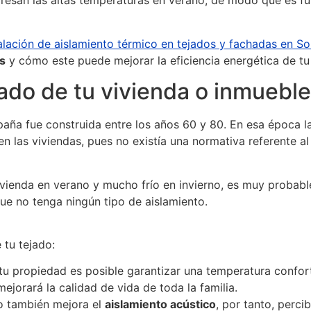
gresan las altas temperaturas en verano, de modo que es f
alación de aislamiento térmico en tejados y fachadas en So
s
y cómo este puede mejorar la eficiencia energética de tu
ejado de tu vivienda o inmuebl
paña fue construida entre los años 60 y 80. En esa época l
n las viviendas, pues no existía una normativa referente al
 vivienda en verano y mucho frío en invierno, es muy proba
que no tenga ningún tipo de aislamiento.
 tu tejado:
e tu propiedad es posible garantizar una temperatura confort
ejorará la calidad de vida de toda la familia.
ado también mejora el
aislamiento acústico
, por tanto, perci